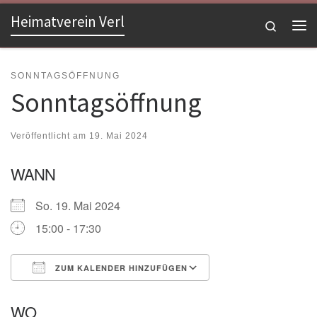
Heimatverein Verl
Zum Inhalt springen
Search
Me
SONNTAGSÖFFNUNG
Sonntagsöffnung
Veröffentlicht am
19. Mai 2024
WANN
So. 19. Mai 2024
15:00 - 17:30
ZUM KALENDER HINZUFÜGEN
ICS herunterladen
Google Kalender
WO