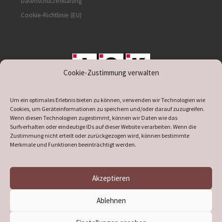
Datenschutzerklärung
Cookie-Richtlinie (EU)
Cookie-Zustimmung verwalten
unterstützt durch IOK
Um ein optimales Erlebnis bieten zu können, verwenden wir Technologien wie
Cookies, um Geräteinformationen zu speichern und/oder darauf zuzugreifen.
Wenn diesen Technologien zugestimmt, können wir Daten wie das
Surfverhalten oder eindeutige IDs auf dieser Website verarbeiten. Wenn die
Zustimmung nicht erteilt oder zurückgezogen wird, können bestimmte
supported by
DÖ
IT
Merkmale und Funktionen beeinträchtigt werden.
Akzeptieren
© 2026
Heimatverein Verl
– Alle Rechte vorbehalten
Ablehnen
Präsentiert von
WP
– Entworfen mit dem
Customizr-Theme