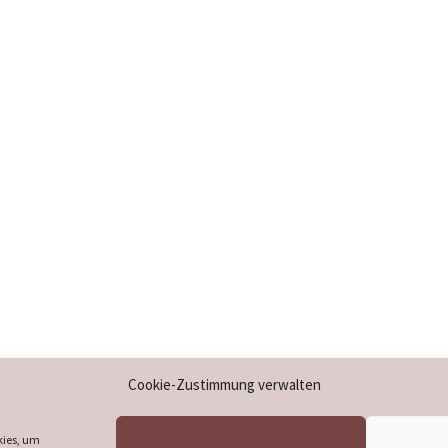
Impressum
Cookie-Zustimmung verwalten
Datenschutzerklärung
Cookie-Richtlinie (EU)
kies, um