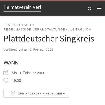
Heimatverein Verl
Zum Inhalt springen
Search
Me
PLATTDEUTSCH
REGELMÄSSIGE VERANSTALTUNGEN, 14 TÄGLICH
Plattdeutscher Singkreis
Veröffentlicht am
9. Februar 2026
WANN
Mo. 9. Februar 2026
19:00
ZUM KALENDER HINZUFÜGEN
ICS herunterladen
Google Kalender