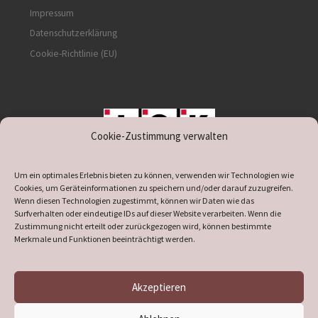
Impressum
Datenschutzerklärung
Cookie-Richtlinie (EU)
Cookie-Zustimmung verwalten
unterstützt durch IOK
Um ein optimales Erlebnis bieten zu können, verwenden wir Technologien wie
Cookies, um Geräteinformationen zu speichern und/oder darauf zuzugreifen.
Wenn diesen Technologien zugestimmt, können wir Daten wie das
Surfverhalten oder eindeutige IDs auf dieser Website verarbeiten. Wenn die
Zustimmung nicht erteilt oder zurückgezogen wird, können bestimmte
supported by
DÖ
IT
Merkmale und Funktionen beeinträchtigt werden.
Akzeptieren
© 2026
Heimatverein Verl
– Alle Rechte vorbehalten