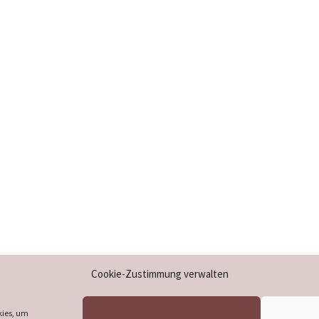
Impressum
Cookie-Zustimmung verwalten
Datenschutzerklärung
Cookie-Richtlinie (EU)
kies, um