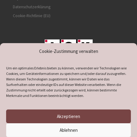
Datenschutzerklärung
Cookie-Richtlinie (EU)
Cookie-Zustimmung verwalten
unterstützt durch IOK
Um ein optimales Erlebnis bieten zu können, verwenden wir Technologien wie
Cookies, um Geräteinformationen zu speichern und/oder darauf zuzugreifen.
Wenn diesen Technologien zugestimmt, können wir Daten wie das
Surfverhalten oder eindeutige IDs auf dieser Website verarbeiten. Wenn die
Zustimmung nicht erteilt oder zurückgezogen wird, können bestimmte
supported by
DÖ
IT
Merkmale und Funktionen beeinträchtigt werden.
Akzeptieren
© 2026
Heimatverein Verl
– Alle Rechte vorbehalten
Ablehnen