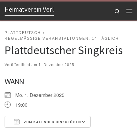
Heimatverein Verl
Zum Inhalt springen
Search
Me
PLATTDEUTSCH
REGELMÄSSIGE VERANSTALTUNGEN, 14 TÄGLICH
Plattdeutscher Singkreis
Veröffentlicht am
1. Dezember 2025
WANN
Mo. 1. Dezember 2025
19:00
ZUM KALENDER HINZUFÜGEN
ICS herunterladen
Google Kalender