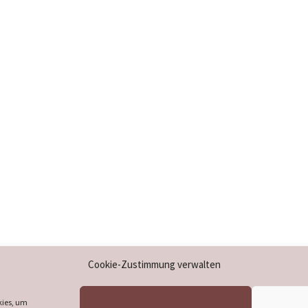
Impressum
Cookie-Zustimmung verwalten
Datenschutzerklärung
Cookie-Richtlinie (EU)
kies, um