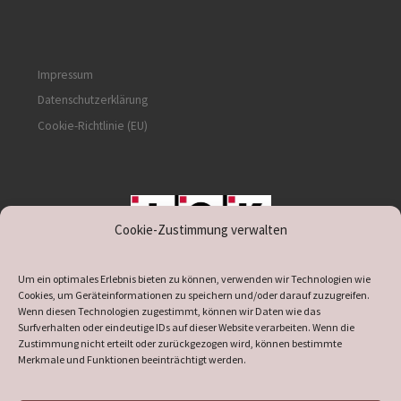
Impressum
Datenschutzerklärung
Cookie-Richtlinie (EU)
Cookie-Zustimmung verwalten
unterstützt durch IOK
Um ein optimales Erlebnis bieten zu können, verwenden wir Technologien wie
Cookies, um Geräteinformationen zu speichern und/oder darauf zuzugreifen.
Wenn diesen Technologien zugestimmt, können wir Daten wie das
Surfverhalten oder eindeutige IDs auf dieser Website verarbeiten. Wenn die
Zustimmung nicht erteilt oder zurückgezogen wird, können bestimmte
supported by
DÖ
IT
Merkmale und Funktionen beeinträchtigt werden.