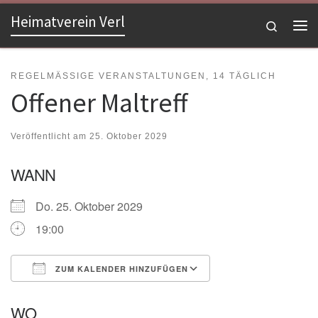
Heimatverein Verl
Zum Inhalt springen
Search
Me
REGELMÄSSIGE VERANSTALTUNGEN, 14 TÄGLICH
Offener Maltreff
Veröffentlicht am
25. Oktober 2029
WANN
Do. 25. Oktober 2029
19:00
ZUM KALENDER HINZUFÜGEN
ICS herunterladen
Google Kalender
WO