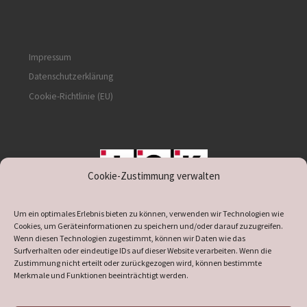
Impressum
Datenschutzerklärung
Cookie-Richtlinie (EU)
Cookie-Zustimmung verwalten
unterstützt durch IOK
Um ein optimales Erlebnis bieten zu können, verwenden wir Technologien wie
Cookies, um Geräteinformationen zu speichern und/oder darauf zuzugreifen.
Wenn diesen Technologien zugestimmt, können wir Daten wie das
Surfverhalten oder eindeutige IDs auf dieser Website verarbeiten. Wenn die
Zustimmung nicht erteilt oder zurückgezogen wird, können bestimmte
supported by
DÖ
IT
Merkmale und Funktionen beeinträchtigt werden.