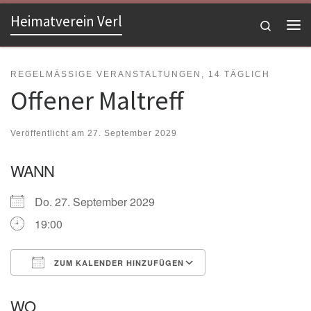
Heimatverein Verl
Zum Inhalt springen
Search
Me
REGELMÄSSIGE VERANSTALTUNGEN, 14 TÄGLICH
Offener Maltreff
Veröffentlicht am
27. September 2029
WANN
Do. 27. September 2029
19:00
ZUM KALENDER HINZUFÜGEN
ICS herunterladen
Google Kalender
WO