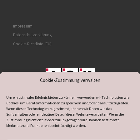
Impressum
Datenschutzerklärung
Cookie-Richtlinie (EU)
Cookie-Zustimmung verwalten
unterstützt durch IOK
Um ein optimales Erlebnis bieten zu können, verwenden wir Technologien wie
Cookies, um Geräteinformationen zu speichern und/oder darauf zuzugreifen.
Wenn diesen Technologien zugestimmt, können wir Daten wie das
Surfverhalten oder eindeutige IDs auf dieser Website verarbeiten. Wenn die
Zustimmung nicht erteilt oder zurückgezogen wird, können bestimmte
supported by
DÖ
IT
Merkmale und Funktionen beeinträchtigt werden.