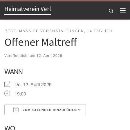
Heimatverein Verl
Zum Inhalt springen
Search
Me
REGELMÄSSIGE VERANSTALTUNGEN, 14 TÄGLICH
Offener Maltreff
Veröffentlicht am
12. April 2029
WANN
Do. 12. April 2029
19:00
ZUM KALENDER HINZUFÜGEN
ICS herunterladen
Google Kalender
WO