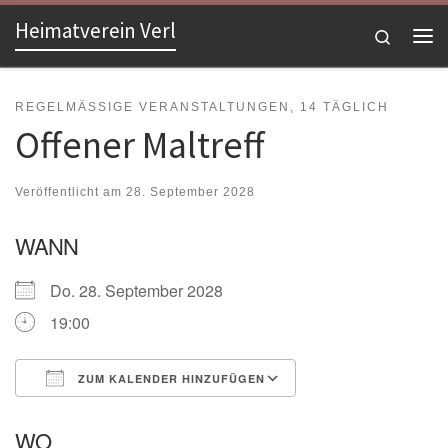
Heimatverein Verl
Zum Inhalt springen
Search
Me
REGELMÄSSIGE VERANSTALTUNGEN, 14 TÄGLICH
Offener Maltreff
Veröffentlicht am
28. September 2028
WANN
Do. 28. September 2028
19:00
ZUM KALENDER HINZUFÜGEN
ICS herunterladen
Google Kalender
WO