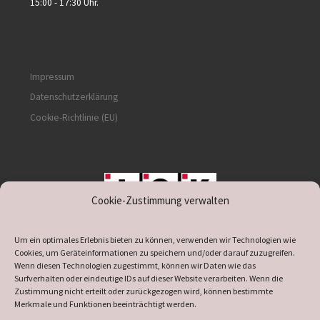
15:00 - 17:30 Uhr.
Impressum
Datenschutzerklärung
Cookie-Richtlinie (EU)
Cookie-Zustimmung verwalten
unterstützt durch IOK
Um ein optimales Erlebnis bieten zu können, verwenden wir Technologien wie
Cookies, um Geräteinformationen zu speichern und/oder darauf zuzugreifen.
Wenn diesen Technologien zugestimmt, können wir Daten wie das
Surfverhalten oder eindeutige IDs auf dieser Website verarbeiten. Wenn die
Zustimmung nicht erteilt oder zurückgezogen wird, können bestimmte
supported by
DÖ
IT
Merkmale und Funktionen beeinträchtigt werden.