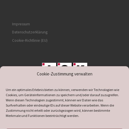
Impressum
Datenschutzerklärung
Cookie-Richtlinie (EU)
Cookie-Zustimmung verwalten
unterstützt durch IOK
Um ein optimales Erlebnis bieten zu können, verwenden wir Technologien wie
Cookies, um Geräteinformationen zu speichern und/oder darauf zuzugreifen.
Wenn diesen Technologien zugestimmt, können wir Daten wie das
Surfverhalten oder eindeutige IDs auf dieser Website verarbeiten. Wenn die
Zustimmung nicht erteilt oder zurückgezogen wird, können bestimmte
supported by
DÖ
IT
Merkmale und Funktionen beeinträchtigt werden.