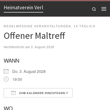
Heimatverein Verl
Zum Inhalt springen
Search
Me
REGELMÄSSIGE VERANSTALTUNGEN, 14 TÄGLICH
Offener Maltreff
Veröffentlicht am
3. August 2028
WANN
Do. 3. August 2028
19:00
ZUM KALENDER HINZUFÜGEN
ICS herunterladen
Google Kalender
WO