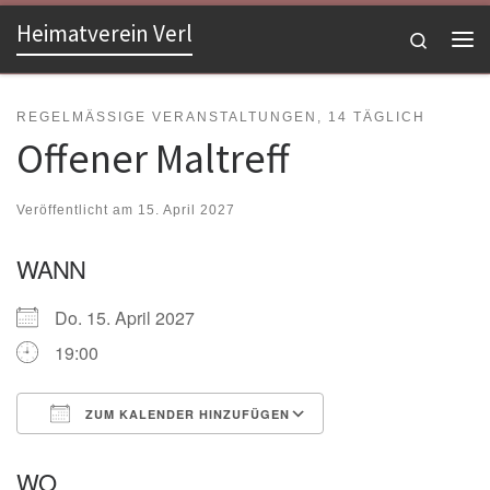
Heimatverein Verl
Zum Inhalt springen
Search
Me
REGELMÄSSIGE VERANSTALTUNGEN, 14 TÄGLICH
Offener Maltreff
Veröffentlicht am
15. April 2027
WANN
Do. 15. April 2027
19:00
ZUM KALENDER HINZUFÜGEN
ICS herunterladen
Google Kalender
WO