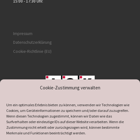
15:00 - 17:30 Uhr.
Impressum
Datenschutzerklärung
Cookie-Richtlinie (EU)
Cookie-Zustimmung verwalten
unterstützt durch IOK
Um ein optimales Erlebnis bieten zu können, verwenden wir Technologien wie
Cookies, um Geräteinformationen zu speichern und/oder darauf zuzugreifen.
Wenn diesen Technologien zugestimmt, können wir Daten wie das
Surfverhalten oder eindeutige IDs auf dieser Website verarbeiten. Wenn die
Zustimmung nicht erteilt oder zurückgezogen wird, können bestimmte
supported by
DÖ
IT
Merkmale und Funktionen beeinträchtigt werden.