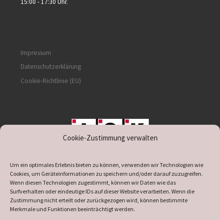
15:00 - 17:30 Uhr.
Impressum
Datenschutzerklärung
Cookie-Richtlinie (EU)
Cookie-Zustimmung verwalten
unterstützt durch IOK
Um ein optimales Erlebnis bieten zu können, verwenden wir Technologien wie
Cookies, um Geräteinformationen zu speichern und/oder darauf zuzugreifen.
Wenn diesen Technologien zugestimmt, können wir Daten wie das
Surfverhalten oder eindeutige IDs auf dieser Website verarbeiten. Wenn die
Zustimmung nicht erteilt oder zurückgezogen wird, können bestimmte
supported by
DÖ
IT
Merkmale und Funktionen beeinträchtigt werden.