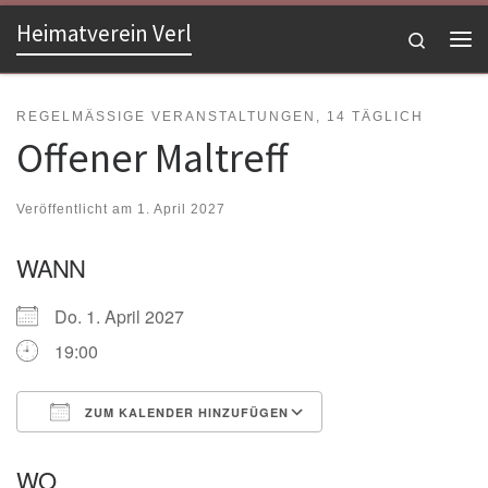
Heimatverein Verl
Zum Inhalt springen
Search
Me
REGELMÄSSIGE VERANSTALTUNGEN, 14 TÄGLICH
Offener Maltreff
Veröffentlicht am
1. April 2027
WANN
Do. 1. April 2027
19:00
ZUM KALENDER HINZUFÜGEN
ICS herunterladen
Google Kalender
WO