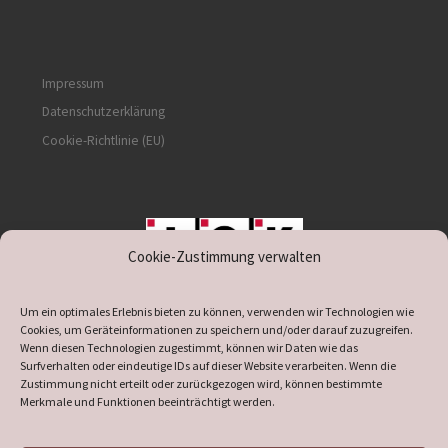
Impressum
Datenschutzerklärung
Cookie-Richtlinie (EU)
Cookie-Zustimmung verwalten
unterstützt durch IOK
Um ein optimales Erlebnis bieten zu können, verwenden wir Technologien wie
Cookies, um Geräteinformationen zu speichern und/oder darauf zuzugreifen.
Wenn diesen Technologien zugestimmt, können wir Daten wie das
Surfverhalten oder eindeutige IDs auf dieser Website verarbeiten. Wenn die
Zustimmung nicht erteilt oder zurückgezogen wird, können bestimmte
supported by
DÖ
IT
Merkmale und Funktionen beeinträchtigt werden.