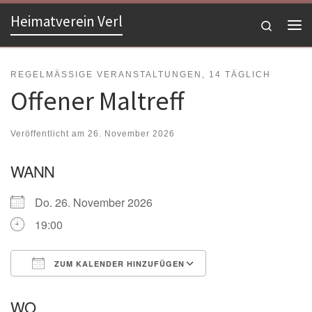
Heimatverein Verl
Zum Inhalt springen
Search
Me
REGELMÄSSIGE VERANSTALTUNGEN, 14 TÄGLICH
Offener Maltreff
Veröffentlicht am
26. November 2026
WANN
Do. 26. November 2026
19:00
ZUM KALENDER HINZUFÜGEN
ICS herunterladen
Google Kalender
WO