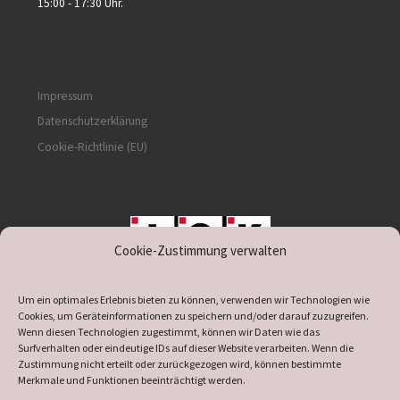
15:00 - 17:30 Uhr.
Impressum
Datenschutzerklärung
Cookie-Richtlinie (EU)
Cookie-Zustimmung verwalten
unterstützt durch IOK
Um ein optimales Erlebnis bieten zu können, verwenden wir Technologien wie
Cookies, um Geräteinformationen zu speichern und/oder darauf zuzugreifen.
Wenn diesen Technologien zugestimmt, können wir Daten wie das
Surfverhalten oder eindeutige IDs auf dieser Website verarbeiten. Wenn die
Zustimmung nicht erteilt oder zurückgezogen wird, können bestimmte
supported by
DÖ
IT
Merkmale und Funktionen beeinträchtigt werden.