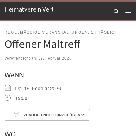
Heimatverein Verl
Zum Inhalt springen
Search
Me
REGELMÄSSIGE VERANSTALTUNGEN, 14 TÄGLICH
Offener Maltreff
Veröffentlicht am
19. Februar 2026
WANN
Do. 19. Februar 2026
19:00
ZUM KALENDER HINZUFÜGEN
ICS herunterladen
Google Kalender
WO