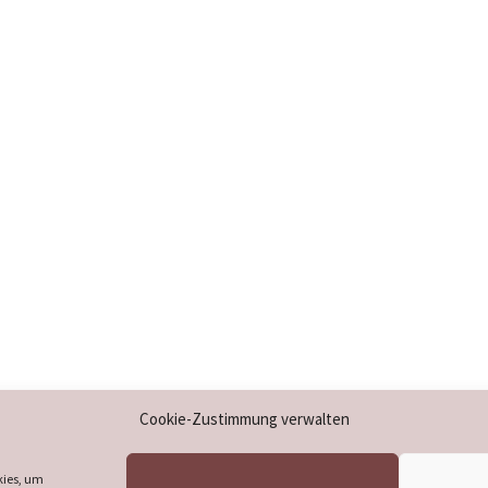
Impressum
Cookie-Zustimmung verwalten
Datenschutzerklärung
Cookie-Richtlinie (EU)
kies, um