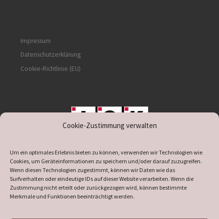
Impressum
Datenschutzerklärung
Cookie-Richtlinie (EU)
Cookie-Zustimmung verwalten
unterstützt durch IOK
Um ein optimales Erlebnis bieten zu können, verwenden wir Technologien wie
Cookies, um Geräteinformationen zu speichern und/oder darauf zuzugreifen.
Wenn diesen Technologien zugestimmt, können wir Daten wie das
Surfverhalten oder eindeutige IDs auf dieser Website verarbeiten. Wenn die
Zustimmung nicht erteilt oder zurückgezogen wird, können bestimmte
supported by
DÖ
IT
Merkmale und Funktionen beeinträchtigt werden.