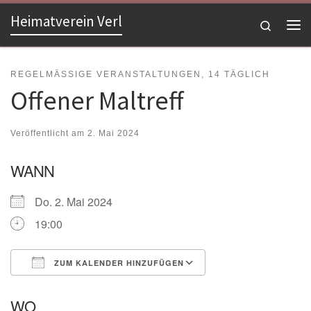
Heimatverein Verl
Zum Inhalt springen
Search
Me
REGELMÄSSIGE VERANSTALTUNGEN, 14 TÄGLICH
Offener Maltreff
Veröffentlicht am
2. Mai 2024
WANN
Do. 2. Mai 2024
19:00
ZUM KALENDER HINZUFÜGEN
ICS herunterladen
Google Kalender
WO