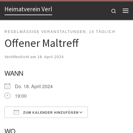
Heimatverein Verl
Zum Inhalt springen
Search
Me
REGELMÄSSIGE VERANSTALTUNGEN, 14 TÄGLICH
Offener Maltreff
Veröffentlicht am
18. April 2024
WANN
Do. 18. April 2024
19:00
ZUM KALENDER HINZUFÜGEN
ICS herunterladen
Google Kalender
WO