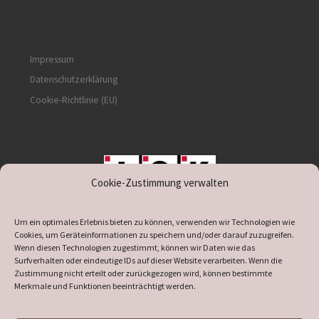
Impressum
Datenschutzerklärung
Cookie-Richtlinie (EU)
Cookie-Zustimmung verwalten
unterstützt durch IOK
Um ein optimales Erlebnis bieten zu können, verwenden wir Technologien wie
Cookies, um Geräteinformationen zu speichern und/oder darauf zuzugreifen.
Wenn diesen Technologien zugestimmt, können wir Daten wie das
Surfverhalten oder eindeutige IDs auf dieser Website verarbeiten. Wenn die
Zustimmung nicht erteilt oder zurückgezogen wird, können bestimmte
supported by
DÖ
IT
Merkmale und Funktionen beeinträchtigt werden.