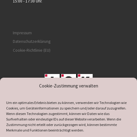
15:00 - 17:30 Uhr.
Impressum
Datenschutzerklärung
Cookie-Richtlinie (EU)
Cookie-Zustimmung verwalten
unterstützt durch IOK
Um ein optimales Erlebnis bieten zu können, verwenden wir Technologien wie
Cookies, um Geräteinformationen zu speichern und/oder darauf zuzugreifen.
Wenn diesen Technologien zugestimmt, können wir Daten wie das
Surfverhalten oder eindeutige IDs auf dieser Website verarbeiten. Wenn die
Zustimmung nicht erteilt oder zurückgezogen wird, können bestimmte
supported by
DÖ
IT
Merkmale und Funktionen beeinträchtigt werden.