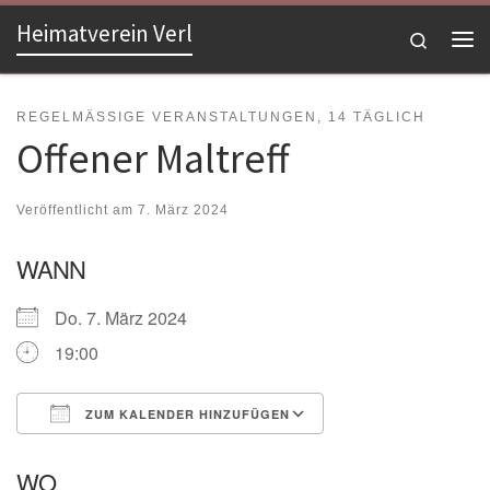
Heimatverein Verl
Zum Inhalt springen
Search
Me
REGELMÄSSIGE VERANSTALTUNGEN, 14 TÄGLICH
Offener Maltreff
Veröffentlicht am
7. März 2024
WANN
Do. 7. März 2024
19:00
ZUM KALENDER HINZUFÜGEN
ICS herunterladen
Google Kalender
WO