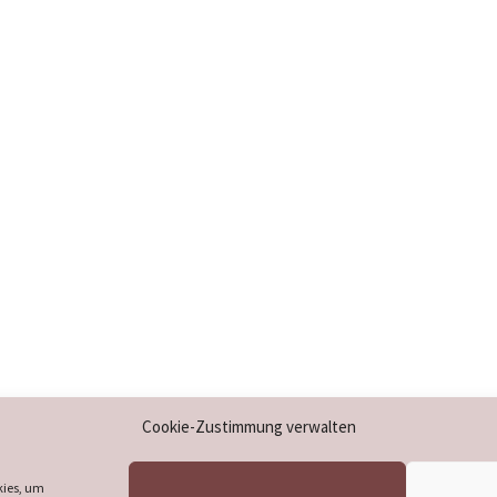
Impressum
Cookie-Zustimmung verwalten
Datenschutzerklärung
Cookie-Richtlinie (EU)
kies, um