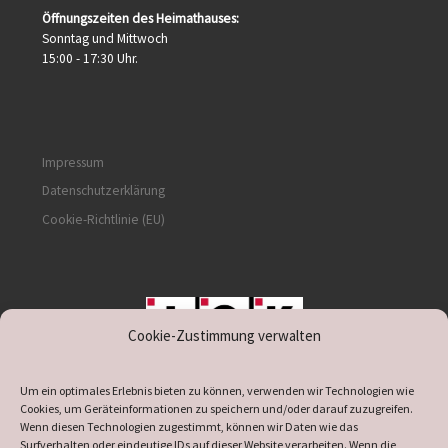
Öffnungszeiten des Heimathauses:
Sonntag und Mittwoch
15:00 - 17:30 Uhr.
Impressum
Datenschutzerklärung
Cookie-Richtlinie (EU)
Cookie-Zustimmung verwalten
unterstützt durch IOK
Um ein optimales Erlebnis bieten zu können, verwenden wir Technologien wie
Cookies, um Geräteinformationen zu speichern und/oder darauf zuzugreifen.
Wenn diesen Technologien zugestimmt, können wir Daten wie das
Surfverhalten oder eindeutige IDs auf dieser Website verarbeiten. Wenn die