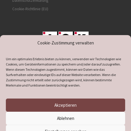
Datenschutzerklärung
Cookie-Richtlinie (EU)
Cookie-Zustimmung verwalten
unterstützt durch IOK
Um ein optimales Erlebnis bieten zu können, verwenden wir Technologien wie
Cookies, um Geräteinformationen zu speichern und/oder darauf zuzugreifen.
Wenn diesen Technologien zugestimmt, können wir Daten wie das
Surfverhalten oder eindeutige IDs auf dieser Website verarbeiten. Wenn die
Zustimmung nicht erteilt oder zurückgezogen wird, können bestimmte
supported by
DÖ
IT
Merkmale und Funktionen beeinträchtigt werden.
Akzeptieren
© 2026
Heimatverein Verl
– Alle Rechte vorbehalten
Ablehnen
Präsentiert von
WP
– Entworfen mit dem
Customizr-Theme