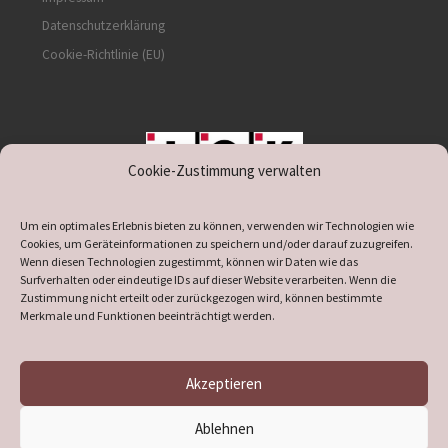
Datenschutzerklärung
Cookie-Richtlinie (EU)
Cookie-Zustimmung verwalten
unterstützt durch IOK
Um ein optimales Erlebnis bieten zu können, verwenden wir Technologien wie
Cookies, um Geräteinformationen zu speichern und/oder darauf zuzugreifen.
Wenn diesen Technologien zugestimmt, können wir Daten wie das
Surfverhalten oder eindeutige IDs auf dieser Website verarbeiten. Wenn die
Zustimmung nicht erteilt oder zurückgezogen wird, können bestimmte
supported by
DÖ
IT
Merkmale und Funktionen beeinträchtigt werden.
Akzeptieren
© 2026
Heimatverein Verl
– Alle Rechte vorbehalten
Ablehnen