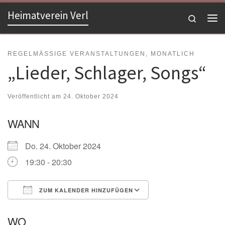
Heimatverein Verl
Zum Inhalt springen
Search
Me
REGELMÄSSIGE VERANSTALTUNGEN, MONATLICH
„Lieder, Schlager, Songs“
Veröffentlicht am
24. Oktober 2024
WANN
Do. 24. Oktober 2024
19:30 - 20:30
ZUM KALENDER HINZUFÜGEN
ICS herunterladen
Google Kalender
WO