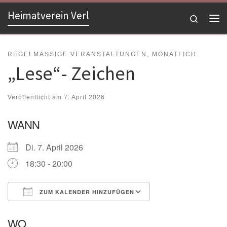
Heimatverein Verl
Zum Inhalt springen
Search
Me
REGELMÄSSIGE VERANSTALTUNGEN, MONATLICH
„Lese“- Zeichen
Veröffentlicht am
7. April 2026
WANN
Di. 7. April 2026
18:30 - 20:00
ZUM KALENDER HINZUFÜGEN
ICS herunterladen
Google Kalender
WO