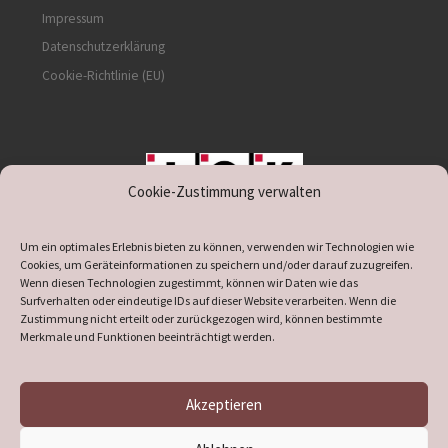
Impressum
Datenschutzerklärung
Cookie-Richtlinie (EU)
Cookie-Zustimmung verwalten
unterstützt durch IOK
Um ein optimales Erlebnis bieten zu können, verwenden wir Technologien wie
Cookies, um Geräteinformationen zu speichern und/oder darauf zuzugreifen.
Wenn diesen Technologien zugestimmt, können wir Daten wie das
Surfverhalten oder eindeutige IDs auf dieser Website verarbeiten. Wenn die
Zustimmung nicht erteilt oder zurückgezogen wird, können bestimmte
supported by
DÖ
IT
Merkmale und Funktionen beeinträchtigt werden.
Akzeptieren
© 2026
Heimatverein Verl
– Alle Rechte vorbehalten