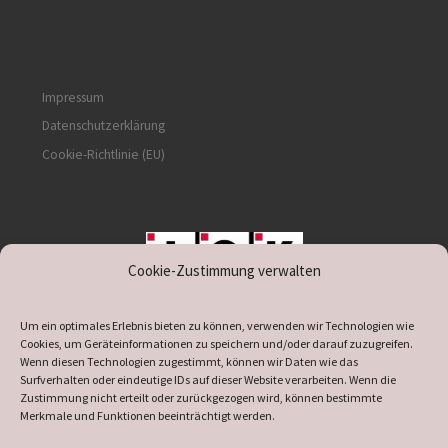
Impressum
Datenschutzerklärung
Cookie-Richtlinie (EU)
Cookie-Zustimmung verwalten
unterstützt durch IOK
Um ein optimales Erlebnis bieten zu können, verwenden wir Technologien wie
Cookies, um Geräteinformationen zu speichern und/oder darauf zuzugreifen.
Wenn diesen Technologien zugestimmt, können wir Daten wie das
Surfverhalten oder eindeutige IDs auf dieser Website verarbeiten. Wenn die
Zustimmung nicht erteilt oder zurückgezogen wird, können bestimmte
supported by
DÖ
IT
Merkmale und Funktionen beeinträchtigt werden.