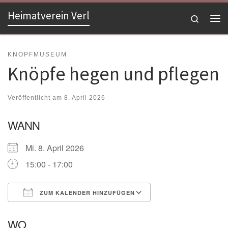
Heimatverein Verl
Zum Inhalt springen
Search
Me
KNOPFMUSEUM
Knöpfe hegen und pflegen
Veröffentlicht am
8. April 2026
WANN
Mi. 8. April 2026
15:00 - 17:00
ZUM KALENDER HINZUFÜGEN
ICS herunterladen
Google Kalender
WO