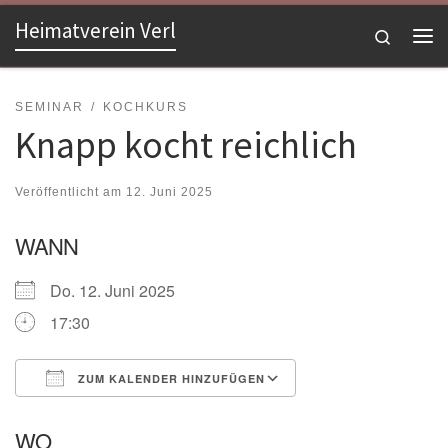
Heimatverein Verl
Zum Inhalt springen
Search
Me
SEMINAR
KOCHKURS
Knapp kocht reichlich
Veröffentlicht am
12. Juni 2025
WANN
Do. 12. Juni 2025
17:30
ZUM KALENDER HINZUFÜGEN
ICS herunterladen
Google Kalender
WO