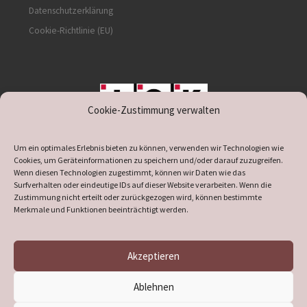
Datenschutzerklärung
Cookie-Richtlinie (EU)
Cookie-Zustimmung verwalten
unterstützt durch IOK
Um ein optimales Erlebnis bieten zu können, verwenden wir Technologien wie
Cookies, um Geräteinformationen zu speichern und/oder darauf zuzugreifen.
Wenn diesen Technologien zugestimmt, können wir Daten wie das
Surfverhalten oder eindeutige IDs auf dieser Website verarbeiten. Wenn die
Zustimmung nicht erteilt oder zurückgezogen wird, können bestimmte
supported by
DÖ
IT
Merkmale und Funktionen beeinträchtigt werden.
Akzeptieren
© 2026
Heimatverein Verl
– Alle Rechte vorbehalten
Ablehnen
Präsentiert von
WP
– Entworfen mit dem
Customizr-Theme