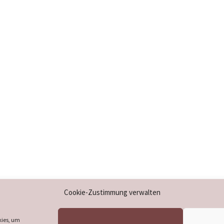
Impressum
Cookie-Zustimmung verwalten
Datenschutzerklärung
Cookie-Richtlinie (EU)
kies, um