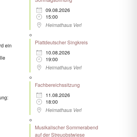
09.08.2026
Office 365
Outlook Live
15:00
Heimathaus Verl
Plattdeutscher Singkreis
rd ein
10.08.2026
lle
19:00
Heimathaus Verl
Fachbereichssitzung
11.08.2026
ung:
18:00
Heimathaus Verl
Musikalischer Sommerabend
auf der Streuobstwiese