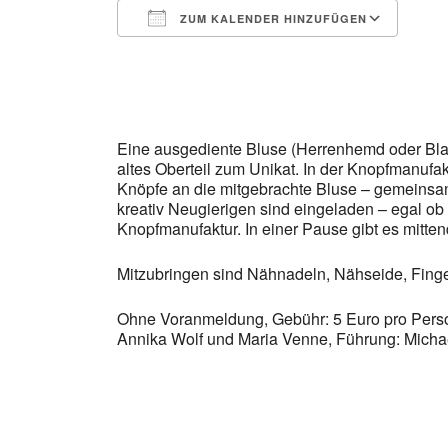
ZUM KALENDER HINZUFÜGEN
ICS herunterladen
Goo
Eine ausgediente Bluse (Herrenhemd oder Blaz
altes Oberteil zum Unikat. In der Knopfmanuf
Knöpfe an die mitgebrachte Bluse – gemeinsam.
kreativ Neugierigen sind eingeladen – egal ob
Knopfmanufaktur. In einer Pause gibt es mitt
Mitzubringen sind Nähnadeln, Nähseide, Fingerh
Ohne Voranmeldung, Gebühr: 5 Euro pro Person.
Annika Wolf und Maria Venne, Führung: Mich