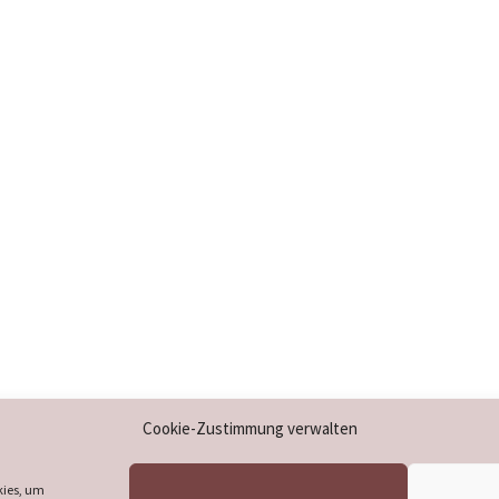
Impressum
Cookie-Zustimmung verwalten
Datenschutzerklärung
Cookie-Richtlinie (EU)
kies, um