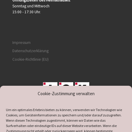
Öffnungszeiten des Heimathauses:
Sonntag und Mittwoch
15:00 - 17:30 Uhr.
Impressum
Datenschutzerklärung
Cookie-Richtlinie (EU)
Cookie-Zustimmung verwalten
unterstützt durch IOK
Um ein optimales Erlebnis bieten zu können, verwenden wir Technologien wie
Cookies, um Geräteinformationen zu speichern und/oder darauf zuzugreifen.
Wenn diesen Technologien zugestimmt, können wir Daten wie das
Surfverhalten oder eindeutige IDs auf dieser Website verarbeiten. Wenn die
Zustimmung nicht erteilt oder zurückgezogen wird, können bestimmte