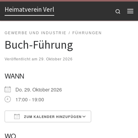
Heimatverein Verl
Zum Inhalt springen
Search
Me
GEWERBE UND INDUSTRIE
FÜHRUNGEN
Buch-Führung
Veröffentlicht am
29. Oktober 2026
WANN
Do. 29. Oktober 2026
17:00 - 19:00
ZUM KALENDER HINZUFÜGEN
ICS herunterladen
Google Kalender
WO