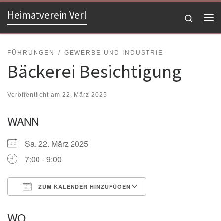
Heimatverein Verl
Zum Inhalt springen
Search
Me
FÜHRUNGEN
GEWERBE UND INDUSTRIE
Bäckerei Besichtigung
Veröffentlicht am
22. März 2025
WANN
Sa. 22. März 2025
7:00 - 9:00
ZUM KALENDER HINZUFÜGEN
ICS herunterladen
Google Kalender
WO