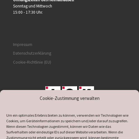
Sonntag und Mittwoch
15:00 - 17:30 Uhr.
Impressum
Datenschutzerklärung
Cookie-Richtlinie (EU)
Cookie-Zustimmung verwalten
unterstützt durch IOK
Um ein optimales Erlebnis bieten zu können, verwenden wir Technologien wie
Cookies, um Geräteinformationen zu speichern und/oder darauf zuzugreifen.
Wenn diesen Technologien zugestimmt, können wir Daten wie das
Surfverhalten oder eindeutige IDs auf dieser Website verarbeiten. Wenn die
Zustimmung nicht erteilt oder zurückgezogen wird, können bestimmte