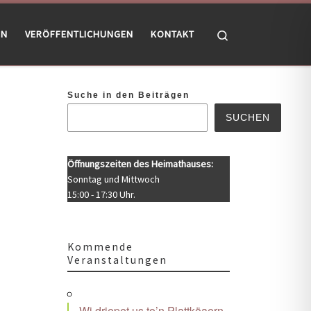
Search
EN
VERÖFFENTLICHUNGEN
KONTAKT
Suche in den Beiträgen
SUCHEN
Öffnungszeiten des Heimathauses:
Sonntag und Mittwoch
15:00 - 17:30 Uhr.
Kommende
Veranstaltungen
Office 365
Outlook Live
Wi driepet us to’n Plattköaern