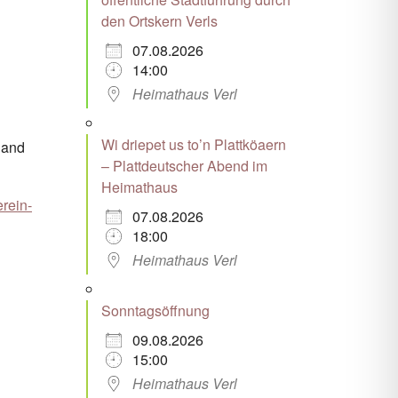
den Ortskern Verls
07.08.2026
Office 365
Outlook Live
14:00
Heimathaus Verl
Wi driepet us to’n Plattköaern
land
– Plattdeutscher Abend im
Heimathaus
rein-
07.08.2026
18:00
Heimathaus Verl
Sonntagsöffnung
09.08.2026
15:00
Heimathaus Verl