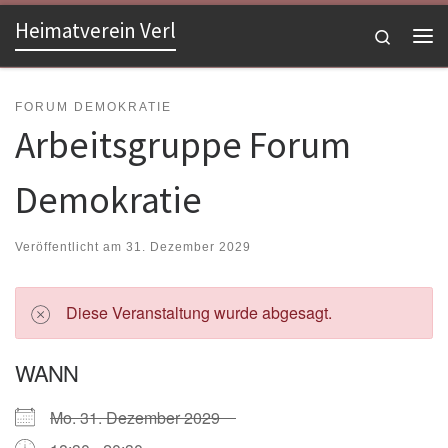
Heimatverein Verl
Zum Inhalt springen
Search
Me
FORUM DEMOKRATIE
Arbeitsgruppe Forum
Demokratie
Veröffentlicht am
31. Dezember 2029
Diese Veranstaltung wurde abgesagt.
WANN
Mo. 31. Dezember 2029