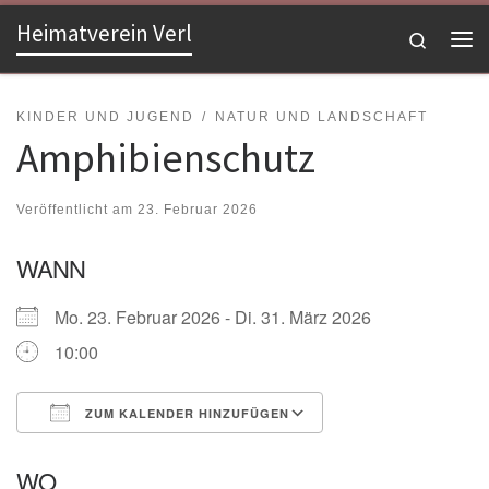
Heimatverein Verl
Zum Inhalt springen
Search
Me
KINDER UND JUGEND
NATUR UND LANDSCHAFT
Amphibienschutz
Veröffentlicht am
23. Februar 2026
WANN
Mo. 23. Februar 2026 - Di. 31. März 2026
10:00
ZUM KALENDER HINZUFÜGEN
ICS herunterladen
Google Kalender
WO