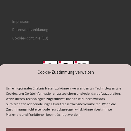
Impressum
Datenschutzerklärung
Cookie-Richtlinie (EU)
Cookie-Zustimmung verwalten
unterstützt durch IOK
Um ein optimales Erlebnis bieten zu können, verwenden wir Technologien wie
Cookies, um Geräteinformationen zu speichern und/oder darauf zuzugreifen.
Wenn diesen Technologien zugestimmt, können wir Daten wie das
Surfverhalten oder eindeutige IDs auf dieser Website verarbeiten. Wenn die
Zustimmung nicht erteilt oder zurückgezogen wird, können bestimmte
supported by
DÖ
IT
Merkmale und Funktionen beeinträchtigt werden.