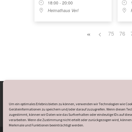
18:00 - 20:00
Heimathaus Verl
75
76
Öffnungszeiten des Heimathauses:
Sonntag und Mittwoch
15:00 - 17:30 Uhr.
Um ein optimales Erlebnis bieten zu können, verwenden wir Technologien wie Coo
Geräteinformationen zu speichern und/oder darauf zuzugreifen. Wenn diesen Te
zugestimmt, können wir Daten wie das Surfverhalten oder eindeutige IDs auf diese
verarbeiten. Wenn die Zustimmung nicht erteilt oder zurückgezogen wird, könne
Merkmale und Funktionen beeinträchtigt werden.