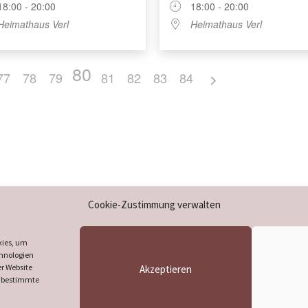
18:00 - 20:00
18:00 - 20:00
Heimathaus Verl
Heimathaus Verl
80
77
78
79
81
82
83
84
Impressum
Cookie-Zustimmung verwalten
Datenschutzerklärung
Cookie-Richtlinie (EU)
kies, um
un
chnologien
r Website
Akzeptieren
n bestimmte