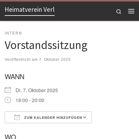
Heimatverein Verl
Zum Inhalt springen
Search
Me
INTERN
Vorstandssitzung
Veröffentlicht am
7. Oktober 2025
WANN
Di. 7. Oktober 2025
18:00 - 20:00
ZUM KALENDER HINZUFÜGEN
ICS herunterladen
Google Kalender
WO