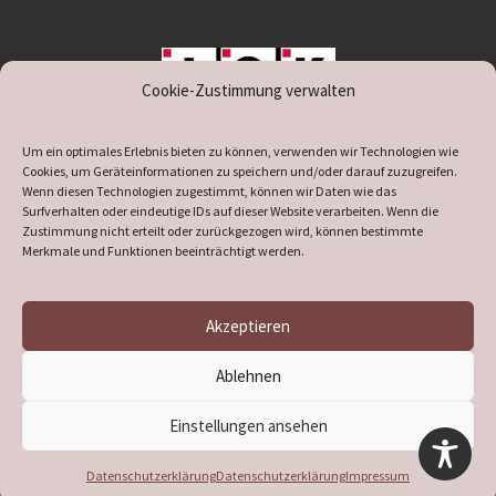
Cookie-Zustimmung verwalten
unterstützt durch IOK
Um ein optimales Erlebnis bieten zu können, verwenden wir Technologien wie
Cookies, um Geräteinformationen zu speichern und/oder darauf zuzugreifen.
Wenn diesen Technologien zugestimmt, können wir Daten wie das
Surfverhalten oder eindeutige IDs auf dieser Website verarbeiten. Wenn die
Zustimmung nicht erteilt oder zurückgezogen wird, können bestimmte
supported by
DÖ
IT
Merkmale und Funktionen beeinträchtigt werden.
Akzeptieren
© 2026
Heimatverein Verl
– Alle Rechte vorbehalten
Ablehnen
Präsentiert von
WP
– Entworfen mit dem
Customizr-Theme
Einstellungen ansehen
Datenschutzerklärung
Datenschutzerklärung
Impressum