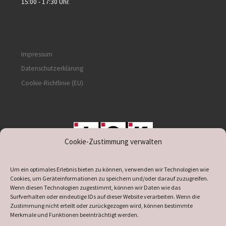
15:00 - 17:30 Uhr.
Impressum
Datenschutzerklärung
Cookie-Richtlinie (EU)
Cookie-Zustimmung verwalten
unterstützt durch IOK
Um ein optimales Erlebnis bieten zu können, verwenden wir Technologien wie
Cookies, um Geräteinformationen zu speichern und/oder darauf zuzugreifen.
Wenn diesen Technologien zugestimmt, können wir Daten wie das
Surfverhalten oder eindeutige IDs auf dieser Website verarbeiten. Wenn die
Zustimmung nicht erteilt oder zurückgezogen wird, können bestimmte
supported by
DÖ
IT
Merkmale und Funktionen beeinträchtigt werden.