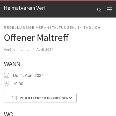
Heimatverein Verl
Zum Inhalt springen
Search
Me
REGELMÄSSIGE VERANSTALTUNGEN, 14 TÄGLICH
Offener Maltreff
Veröffentlicht am
4. April 2024
WANN
Do. 4. April 2024
19:00
ZUM KALENDER HINZUFÜGEN
ICS herunterladen
Google Kalender
WO