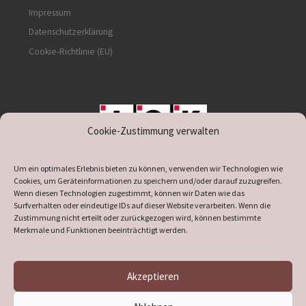
Impressum
Datenschutzerklärung
Cookie-Richtlinie (EU)
Cookie-Zustimmung verwalten
unterstützt durch IOK
Um ein optimales Erlebnis bieten zu können, verwenden wir Technologien wie
Cookies, um Geräteinformationen zu speichern und/oder darauf zuzugreifen.
Wenn diesen Technologien zugestimmt, können wir Daten wie das
Surfverhalten oder eindeutige IDs auf dieser Website verarbeiten. Wenn die
Zustimmung nicht erteilt oder zurückgezogen wird, können bestimmte
supported by
DÖ
IT
Merkmale und Funktionen beeinträchtigt werden.
Akzeptieren
© 2026
Heimatverein Verl
– Alle Rechte vorbehalten