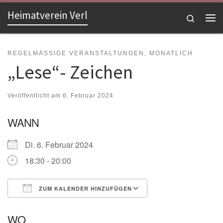
Heimatverein Verl
Zum Inhalt springen
Search
Me
REGELMÄSSIGE VERANSTALTUNGEN, MONATLICH
„Lese“- Zeichen
Veröffentlicht am
6. Februar 2024
WANN
Di. 6. Februar 2024
18:30 - 20:00
ZUM KALENDER HINZUFÜGEN
ICS herunterladen
Google Kalender
WO