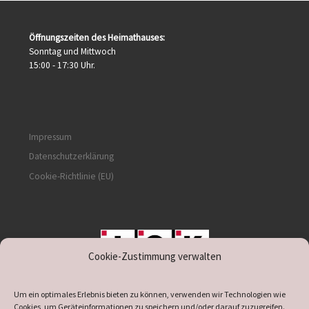
Öffnungszeiten des Heimathauses:
Sonntag und Mittwoch
15:00 - 17:30 Uhr.
Impressum
Datenschutzerklärung
Cookie-Richtlinie (EU)
Cookie-Zustimmung verwalten
unterstützt durch IOK
Um ein optimales Erlebnis bieten zu können, verwenden wir Technologien wie
Cookies, um Geräteinformationen zu speichern und/oder darauf zuzugreifen.